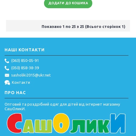
ДОДАТИ ДО КОШИКА
Показано 1 по 25 з 25 (Всього сторінок 1)
НАШІ КОНТАКТИ
(063) 850-05-91
(050) 858-38-39
sasholiki2015@ukr.net
Контакти
ПРО НАС
Оптовий та роздрібний одяг для дітей від інтернет магазину
СашОликИ.