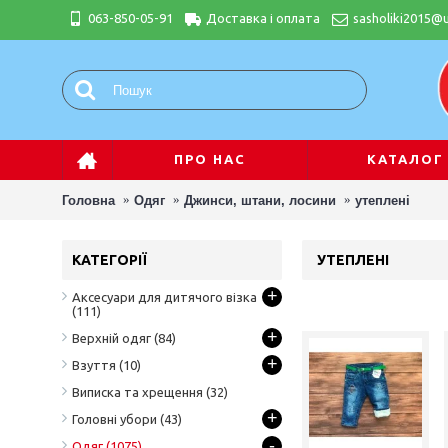
063-850-05-91
Доставка і оплата
sasholiki2015@u
ПРО НАС
КАТАЛОГ
Головна
Одяг
Джинси, штани, лосини
утеплені
КАТЕГОРІЇ
УТЕПЛЕНІ
+
Аксесуари для дитячого візка
(111)
+
Верхній одяг
(84)
+
Взуття
(10)
Виписка та хрещення
(32)
+
Головні убори
(43)
-
Одяг
(1075)