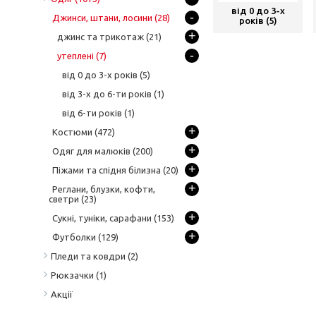
від 0 до 3-х
-
Джинси, штани, лосини
(28)
років (5)
+
джинс та трикотаж
(21)
-
утеплені
(7)
від 0 до 3-х років
(5)
від 3-х до 6-ти років
(1)
від 6-ти років
(1)
+
Костюми
(472)
+
Одяг для малюків
(200)
+
Піжами та спідня білизна
(20)
+
Реглани, блузки, кофти,
светри
(23)
+
Сукні, туніки, сарафани
(153)
+
Футболки
(129)
Пледи та ковдри
(2)
Рюкзачки
(1)
Акції