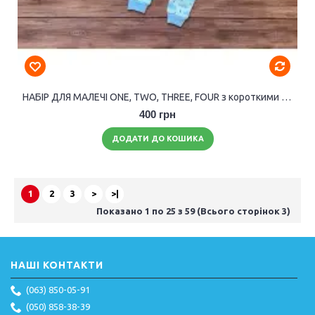
НАБІР ДЛЯ МАЛЕЧІ ONE, TWO, THREE, FOUR з короткими рукавами (унісекс).
400 грн
ДОДАТИ ДО КОШИКА
1
2
3
>
>|
Показано 1 по 25 з 59 (Всього сторінок 3)
НАШІ КОНТАКТИ
(063) 850-05-91
(050) 858-38-39