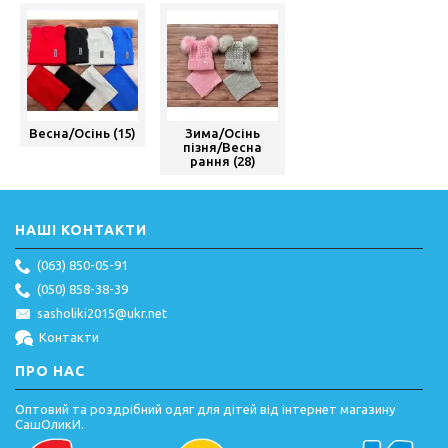
Весна/Осінь (15)
Зима/Осінь
пізня/Весна
рання (28)
НАШІ КОНТАКТИ
(063) 850-05-91
(050) 858-38-39
sasholiki2015@ukr.net
Контакти
ПРО НАС
Оптовий та роздрібний одяг для дітей від інтернет магазину
СашОликИ.